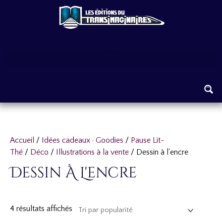
Aller
au
contenu
Trié
Accueil
/
Idées cadeaux · Goodies
/
Pause Lit-
par
Thé
/
Déco
/
Illustrations à la vente
/ Dessin à l'encre
popularité
Dessin À L'encre
4 résultats affichés