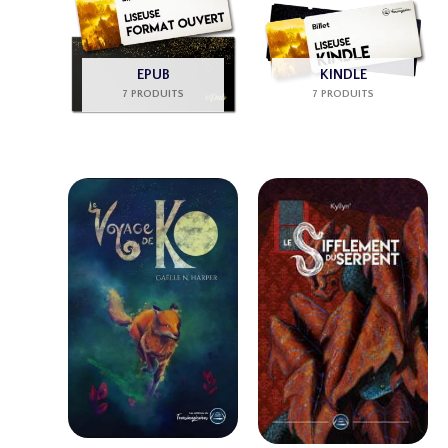
EPUB
KINDLE
7 PRODUITS
7 PRODUITS
Plage
de
prix :
2,99 €
à
5,99 €