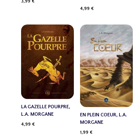
3,99
€
4,99
€
LA GAZELLE POURPRE,
L.A. MORGANE
EN PLEIN COEUR, L.A.
MORGANE
4,99
€
1,99
€