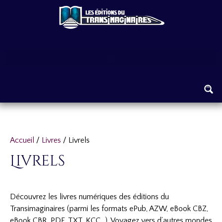
Aller
au
contenu
Trié
Accueil
/
Livres
/ Livrels
par
Livrels
popularité
Découvrez les livres numériques des éditions du
Transimaginaires (parmi les formats ePub, AZW, eBook CBZ,
eBook CBR, PDF, TXT, KCC…). Voyagez vers d’autres mondes